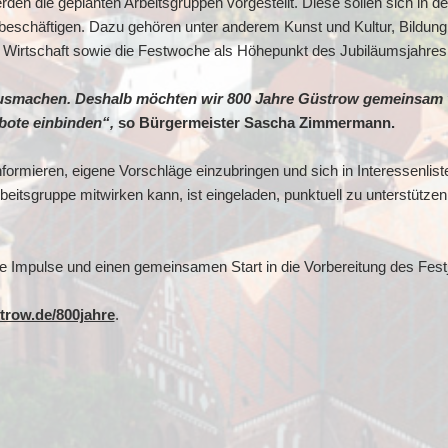
en die geplanten Arbeitsgruppen vorgestellt. Diese sollen sich i
eschäftigen. Dazu gehören unter anderem Kunst und Kultur, Bildung
 Wirtschaft sowie die Festwoche als Höhepunkt des Jubiläumsjahres
 ausmachen. Deshalb möchten wir 800 Jahre Güstrow gemeinsam 
bote einbinden“,
so Bürgermeister Sascha Zimmermann.
informieren, eigene Vorschläge einzubringen und sich in Interessenlist
Arbeitsgruppe mitwirken kann, ist eingeladen, punktuell zu unterstützen
ive Impulse und einen gemeinsamen Start in die Vorbereitung des Fest
row.de/800jahre
.