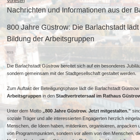
Vorlesen
Nachrichten und Informationen aus der B
800 Jahre Güstrow: Die Barlachstadt lädt
Bildung der Arbeitsgruppen
RSS
Die Barlachstadt Güstrow bereitet sich auf ein besonderes Jubiläu
sondern gemeinsam mit der Stadtgesellschaft gestaltet werden.
Zum Auftakt der Beteiligungsphase lädt die Barlachstadt Güstro
Arbeitsgruppen
in den
Stadtvertretersaal im Rathaus Güstrow
Unter dem Motto
„800 Jahre Güstrow. Jetzt mitgestalten.“
sind
soziale Träger und alle interessierten Engagierten herzlich einge
Menschen, die Ideen haben, mitdenken, organisieren, anpacken un
von Programmpunkten, sondern vor allem von den Menschen, die s