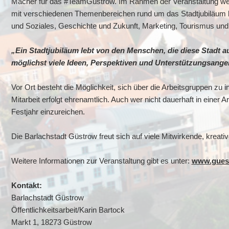
Macher für das #TeamGüstrow. Im Rahmen der Veranstaltung werd
mit verschiedenen Themenbereichen rund um das Stadtjubiläum b
und Soziales, Geschichte und Zukunft, Marketing, Tourismus und
„Ein Stadtjubiläum lebt von den Menschen, die diese Stadt
möglichst viele Ideen, Perspektiven und Unterstützungsange
Vor Ort besteht die Möglichkeit, sich über die Arbeitsgruppen zu 
Mitarbeit erfolgt ehrenamtlich. Auch wer nicht dauerhaft in einer 
Festjahr einzureichen.
Die Barlachstadt Güstrow freut sich auf viele Mitwirkende, kreat
Weitere Informationen zur Veranstaltung gibt es unter:
www.guest
Kontakt:
Barlachstadt Güstrow
Öffentlichkeitsarbeit/Karin Bartock
Markt 1, 18273 Güstrow