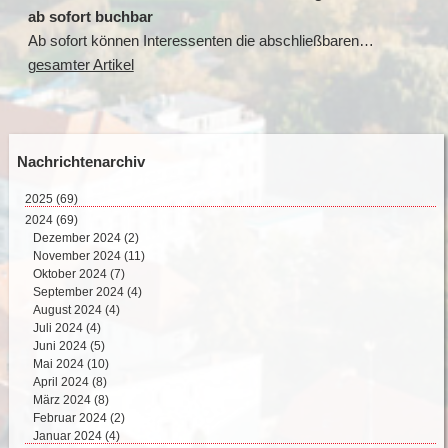
ab sofort buchbar
Ab sofort können Interessenten die abschließbaren…
gesamter Artikel
Nachrichtenarchiv
2025
(69)
August 2025 (2)
2024
(69)
Juli 2025 (9)
Dezember 2024 (2)
Juni 2025 (8)
November 2024 (11)
Mai 2025 (17)
Oktober 2024 (7)
April 2025 (15)
September 2024 (4)
März 2025 (12)
August 2024 (4)
Februar 2025 (6)
Juli 2024 (4)
Juni 2024 (5)
Mai 2024 (10)
April 2024 (8)
März 2024 (8)
Februar 2024 (2)
Januar 2024 (4)