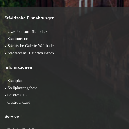
Juni 2008 (10)
Januar 2012 (2)
Februar 2011 (2)
Januar 2010 (1)
April 2009 (17)
Mai 2008 (5)
Januar 2011 (2)
März 2009 (11)
April 2008 (13)
Februar 2009 (11)
März 2008 (10)
Städtische Einrichtungen
Januar 2009 (6)
Februar 2008 (10)
Januar 2008 (5)
Uwe Johnson-Bibliothek
Stadtmuseum
Städtische Galerie Wollhalle
Stadtarchiv "Heinrich Benox"
Informationen
Stadtplan
Stellplatzangebote
Güstrow TV
Güstrow Card
Service