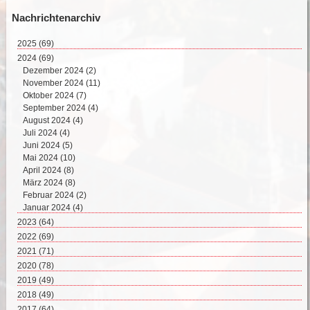
Nachrichtenarchiv
2025
(69)
August 2025 (2)
2024
(69)
Juli 2025 (9)
Dezember 2024 (2)
Juni 2025 (8)
November 2024 (11)
Mai 2025 (17)
Oktober 2024 (7)
April 2025 (15)
September 2024 (4)
März 2025 (12)
August 2024 (4)
Februar 2025 (6)
Juli 2024 (4)
Juni 2024 (5)
Mai 2024 (10)
April 2024 (8)
März 2024 (8)
Februar 2024 (2)
Januar 2024 (4)
2023
(64)
Dezember 2023 (2)
2022
(69)
November 2023 (8)
Dezember 2022 (8)
2021
(71)
Oktober 2023 (4)
November 2022 (4)
Dezember 2021 (8)
2020
(78)
September 2023 (4)
Oktober 2022 (10)
November 2021 (7)
Dezember 2020 (7)
2019
(49)
August 2023 (6)
September 2022 (5)
Oktober 2021 (5)
November 2020 (9)
Dezember 2019 (5)
2018
(49)
Juli 2023 (5)
August 2022 (7)
September 2021 (6)
Oktober 2020 (6)
November 2019 (3)
Dezember 2018 (3)
2017
Juni 2023 (1)
(64)