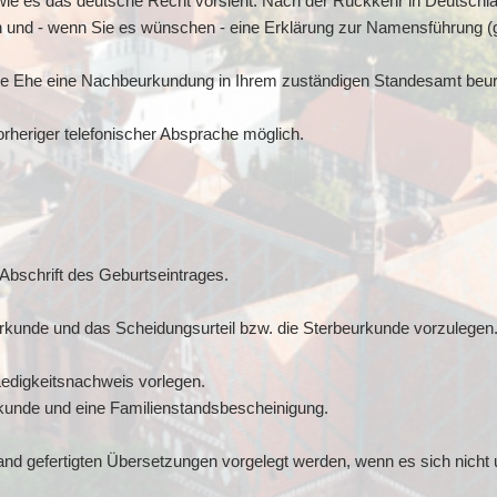
e es das deutsche Recht vorsieht. Nach der Rückkehr in Deutschlan
en und - wenn Sie es wünschen - eine Erklärung zur Namensführun
sene Ehe eine Nachbeurkundung in Ihrem zuständigen Standesamt beu
rheriger telefonischer Absprache möglich.
Abschrift des Geburtseintrages.
urkunde und das Scheidungsurteil bzw. die Sterbeurkunde vorzulegen
edigkeitsnachweis vorlegen.
rkunde und eine Familienstandsbescheinigung.
nd gefertigten Übersetzungen vorgelegt werden, wenn es sich nicht u