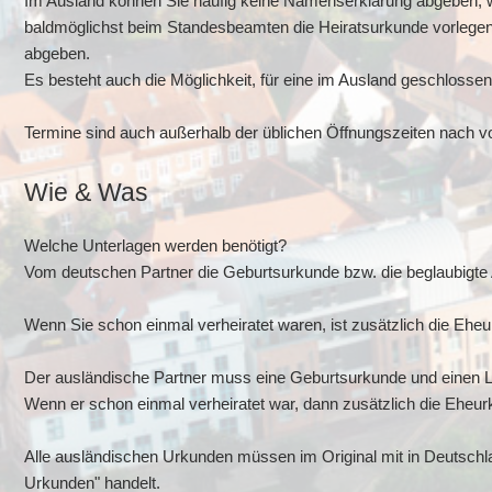
Im Ausland können Sie häufig keine Namenserklärung abgeben, wi
baldmöglichst beim Standesbeamten die Heiratsurkunde vorleg
abgeben.
Es besteht auch die Möglichkeit, für eine im Ausland geschlos
Termine sind auch außerhalb der üblichen Öffnungszeiten nach vo
Wie & Was
Welche Unterlagen werden benötigt?
Vom deutschen Partner die Geburtsurkunde bzw. die beglaubigte 
Wenn Sie schon einmal verheiratet waren, ist zusätzlich die Ehe
Der ausländische Partner muss eine Geburtsurkunde und einen L
Wenn er schon einmal verheiratet war, dann zusätzlich die Eheu
Alle ausländischen Urkunden müssen im Original mit in Deutschla
Urkunden" handelt.