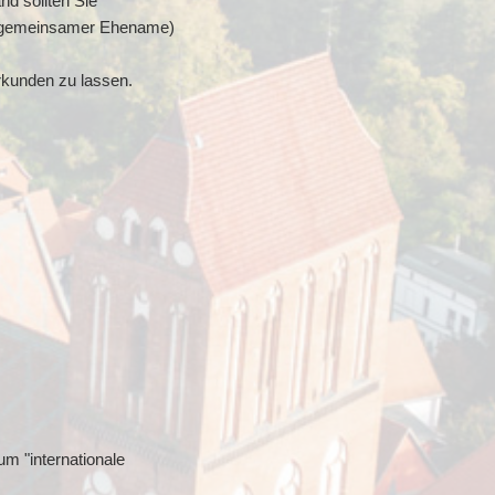
d sollten Sie
g (gemeinsamer Ehename)
rkunden zu lassen.
.
m "internationale