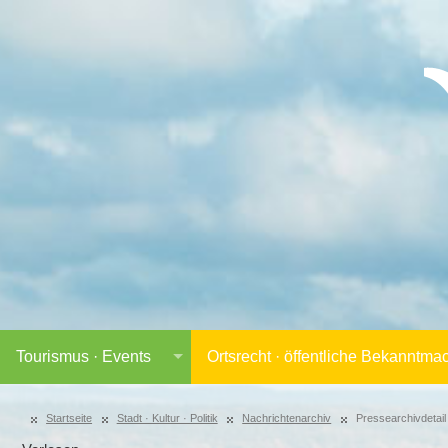
Tourismus · Events
Ortsrecht · öffentliche Bekanntm
Startseite
Stadt · Kultur · Politik
Nachrichtenarchiv
Pressearchivdetail