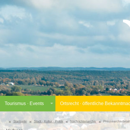
Tourismus · Events
Ortsrecht · öffentliche Bekanntm
Startseite
Stadt · Kultur · Politik
Nachrichtenarchiv
Pressearchivdetail